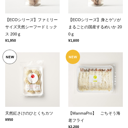
【ECOシリーズ】ファミリー
【ECOシリーズ】身とゲソが
サイズ天然シーフードミック
まるごとの国産するめいか 20
ス 200ｇ
0ｇ
¥1,950
¥1,600
天然紅さけのひとくちカツ
【ManmaPro】 ごちそう海
¥950
老フライ
¥2,200