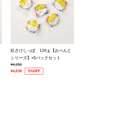
ら
紅さけしっぽ 120ｇ【おべんと
）
シリーズ】×5パックセット
¥4,250
¥4,038
5%OFF