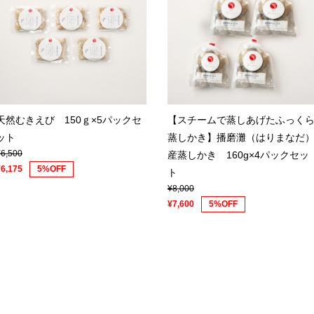
天然むきえび 150ｇ×5パックセ
【スチームで蒸しあげたふっく
ット
蒸しかき】播磨灘（はりまなだ
¥6,500
産蒸しかき 160g×4パックセッ
¥6,175
5%OFF
ト
¥8,000
¥7,600
5%OFF