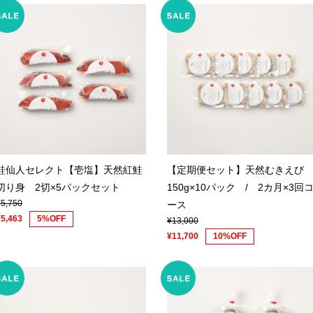
鮭仙人セレクト【壱塩】天然紅鮭
【定期便セット】天然むきえ
切り身 2切×5パックセット
150g×10パック / 2カ月×3回
¥5,750
ース
¥5,463
5%OFF
¥13,000
¥11,700
10%OFF