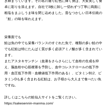
き締まっています。その名の通り紅色に輝く身は、大変美しく食
卓に彩りを添えます。自社で3枚に卸し一切れずつ丁寧に両面に
粗塩をまぶしうま味を閉じ込めました。昔なつかしい日本伝統の
「鮭」の味を味わえます。
栄養面でも
鮭は魚の中でも栄養バランスのすぐれた魚で、種類の多い鮭の中
でも紅鮭は特にたんぱく質が多く必須アミノ酸が多く含まれてい
ます。
またアスタキサンチン（血液をさらさらにして血栓の生成を抑
え、脳血栓や心筋梗塞を予防し、血中コレステロールの低下作
用・血圧低下作用・血糖値低下作用のある）、ビタミンB12、ビ
タミンDも多く含まれる紅鮭は、お子様から大人まで食べたい魚
ですね。
詳しくはこちらの鮭仙人サイトをご覧ください。
https://sakesennin-manma.com/