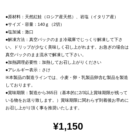
●原材料：天然紅鮭（ロシア産天然）、岩塩（イタリア産）
●サイズ・容量：140ｇ（2切）
●塩加減：激口
●解凍方法：真空パックのまま冷蔵庫でじっくり解凍して下さ
い。ドリップが少なく美味しく召し上がれます。お急ぎの場合は
真空パックのまま流水で解凍して下さい。
●加熱調理必要性：加熱してお召し上がりください
●アレルギー表示：さけ
※本製品の製造ラインでは、小麦・卵・乳製品卵含む製品を製造
しております。
●賞味期限：製造から365日（基本的に2/3以上賞味期限が残って
いる物をお送り致します。）賞味期限に関わらず到着後お早めに
お召し上がり頂く事を推奨いたします。
¥1,150