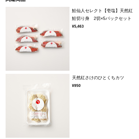
鮭仙人セレクト【壱塩】天然紅
鮭切り身 2切×5パックセット
¥5,463
天然紅さけのひとくちカツ
¥950